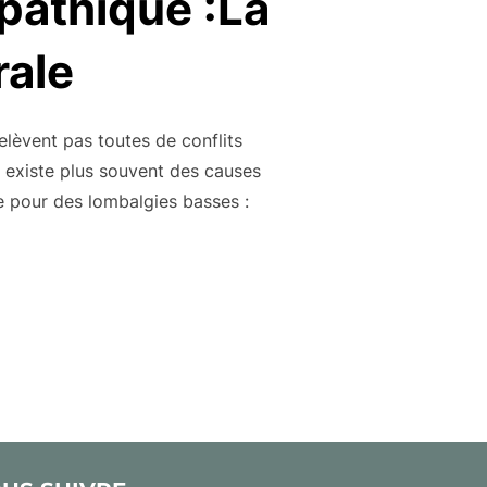
pathique :La
rale
elèvent pas toutes de conflits
il existe plus souvent des causes
e pour des lombalgies basses :
EN CHARGE OSTÉOPATHIQUE :LA LOMBALGIE D’ORIGINE VISCÉR