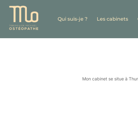
Aller
au
Qui suis-je ?
Les cabinets
contenu
Mon cabinet se situe à Thum