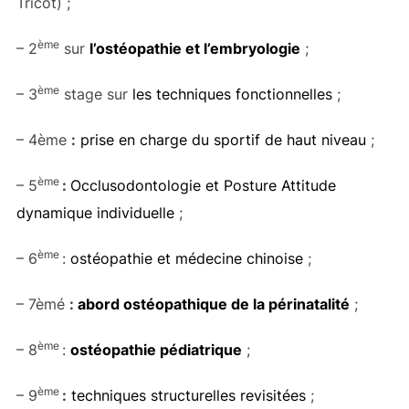
Tricot) ;
ème
– 2
sur
l’ostéopathie et l’embryologie
;
ème
– 3
stage sur
les techniques fonctionnelles
;
– 4ème
:
prise en charge du sportif de haut niveau
;
ème
– 5
:
Occlusodontologie et Posture Attitude
dynamique individuelle
;
ème
– 6
:
ostéopathie et médecine chinoise
;
– 7èmé
:
abord ostéopathique de la périnatalité
;
ème
– 8
:
ostéopathie pédiatrique
;
ème
– 9
:
techniques structurelles revisitées
;