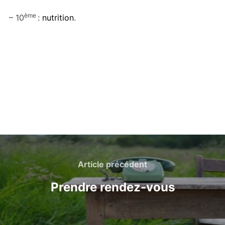
ème
– 10
:
nutrition
.
Navigation
de
Article
Article précédent
précédent
l’article
Prendre rendez-vous