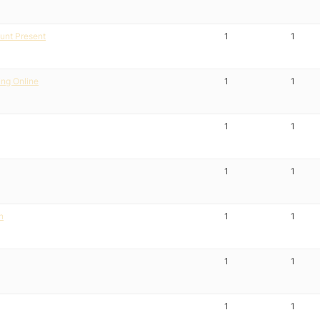
unt Present
1
1
ing Online
1
1
1
1
1
1
n
1
1
1
1
1
1