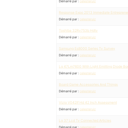
Démarré par :
celesteruiz
Response Expo 2013 Immediate Entrepreneu
Démarré par :
celesteruiz
Toshiba 32Rv753b Hdtv
Démarré par :
celesteruiz
Samsung Es8000 Series Tv Survey
Démarré par :
celesteruiz
Lg 47Lm7600 With Light Emitting Diode Bor
Démarré par :
celesteruiz
Board Game Accessories And Things
Démarré par :
celesteruiz
Vizio V042lf Hd 42 Inch Assessment
Démarré par :
celesteruiz
Lg 37 Lcd Tv Connected Articles
Démarré par :
celesteruiz