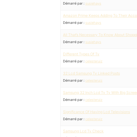
Démarré par :
susiehays
Amazon Prime Keeps Adding To Their Acco
Démarré par :
susiehays
All That’s Necessary To Know About Shopp
Démarré par :
susiehays
Different Types Of Tv
Démarré par :
celesteruiz
32 Lcd Samsung Tv Linked Posts
Démarré par :
celesteruiz
Samsung 32 Inch Lcd Tv Tv With Big Scree
Démarré par :
celesteruiz
Significance Of Having Lcd Televisions
Démarré par :
celesteruiz
Samsung Lcd Tv Check