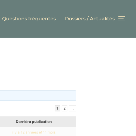
Questions fréquentes
Dossiers / Actualités
PER
1
2
→
Dernière publication
il y a 12 années et 11 mois