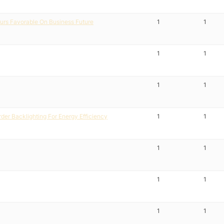
rs Favorable On Business Future
1
1
1
1
1
1
der Backlighting For Energy Efficiency
1
1
1
1
1
1
1
1