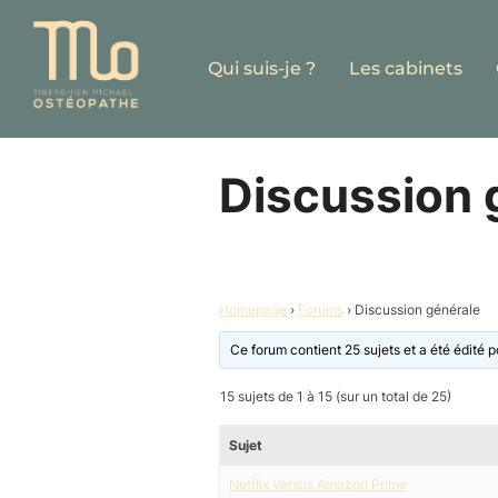
Aller
au
Qui suis-je ?
Les cabinets
contenu
Discussion 
Homepage
›
Forums
›
Discussion générale
Ce forum contient 25 sujets et a été édité po
15 sujets de 1 à 15 (sur un total de 25)
Sujet
Netflix Versus Amazon Prime